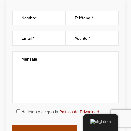
He leído y acepto la
Política de Privacidad
Por
Spanish
favor,
deja